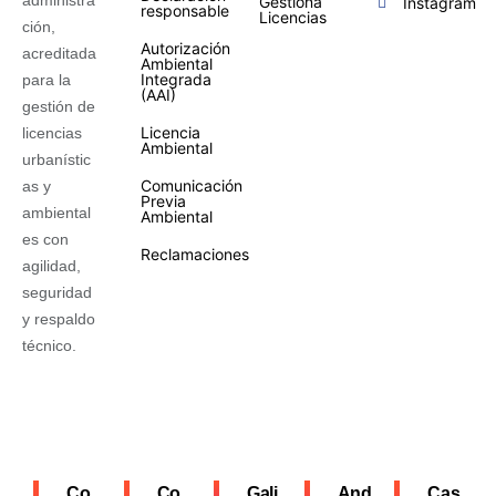
administra
Gestiona
Instagram
responsable
Licencias
ción,
Autorización
acreditada
Ambiental
Integrada
para la
(AAI)
gestión de
Licencia
licencias
Ambiental
urbanístic
Comunicación
as y
Previa
ambiental
Ambiental
es con
Reclamaciones
agilidad,
seguridad
y respaldo
técnico.
Co
Co
Gali
And
Cas