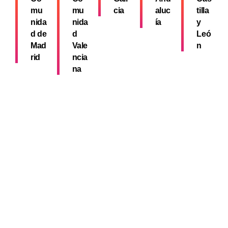
mu
mu
cia
aluc
tilla
nida
nida
ía
y
d de
d
Leó
Mad
Vale
n
rid
ncia
na