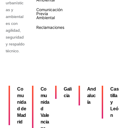
urbanístic
Comunicación
as y
Previa
ambiental
Ambiental
es con
Reclamaciones
agilidad,
seguridad
y respaldo
técnico.
Co
Co
Gali
And
Cas
mu
mu
cia
aluc
tilla
nida
nida
ía
y
d de
d
Leó
Mad
Vale
n
rid
ncia