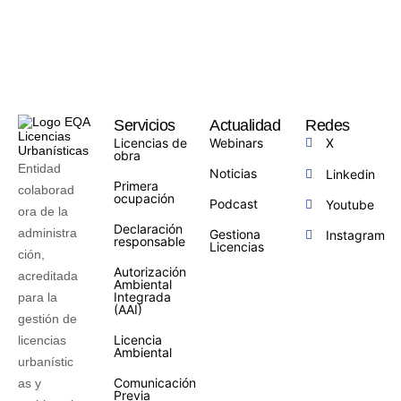
Servicios
Actualidad
Redes
Licencias de
Webinars
X
obra
Entidad
Noticias
Linkedin
Primera
colaborad
ocupación
Podcast
Youtube
ora de la
Declaración
administra
Gestiona
Instagram
responsable
Licencias
ción,
Autorización
acreditada
Ambiental
Integrada
para la
(AAI)
gestión de
Licencia
licencias
Ambiental
urbanístic
Comunicación
as y
Previa