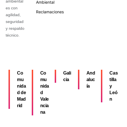
ambiental
Ambiental
es con
Reclamaciones
agilidad,
seguridad
y respaldo
técnico.
Co
Co
Gali
And
Cas
mu
mu
cia
aluc
tilla
nida
nida
ía
y
d de
d
Leó
Mad
Vale
n
rid
ncia
na