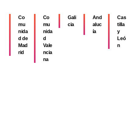
Co
Co
Gali
And
Cas
mu
mu
cia
aluc
tilla
nida
nida
ía
y
d de
d
Leó
Mad
Vale
n
rid
ncia
na