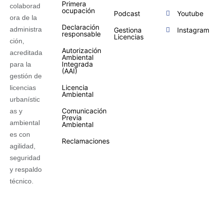
Primera
colaborad
ocupación
Podcast
Youtube
ora de la
Declaración
administra
Gestiona
Instagram
responsable
Licencias
ción,
Autorización
acreditada
Ambiental
Integrada
para la
(AAI)
gestión de
Licencia
licencias
Ambiental
urbanístic
Comunicación
as y
Previa
ambiental
Ambiental
es con
Reclamaciones
agilidad,
seguridad
y respaldo
técnico.