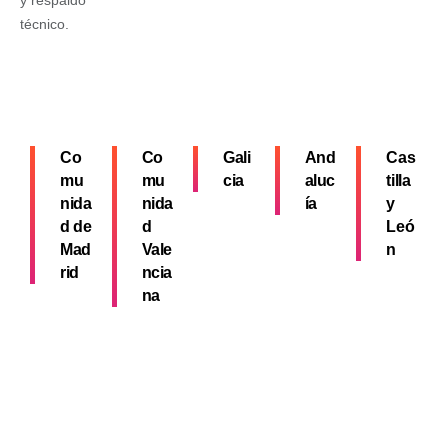
y respaldo
técnico.
Co
Co
Gali
And
Cas
mu
mu
cia
aluc
tilla
nida
nida
ía
y
d de
d
Leó
Mad
Vale
n
rid
ncia
na