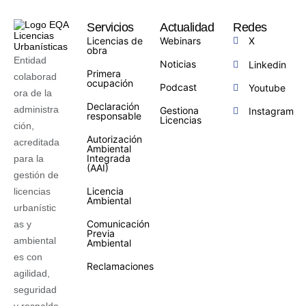
Servicios
Actualidad
Redes
Licencias de
Webinars
X
obra
Entidad
Noticias
Linkedin
Primera
colaborad
ocupación
Podcast
Youtube
ora de la
Declaración
administra
Gestiona
Instagram
responsable
Licencias
ción,
Autorización
acreditada
Ambiental
Integrada
para la
(AAI)
gestión de
Licencia
licencias
Ambiental
urbanístic
Comunicación
as y
Previa
ambiental
Ambiental
es con
Reclamaciones
agilidad,
seguridad