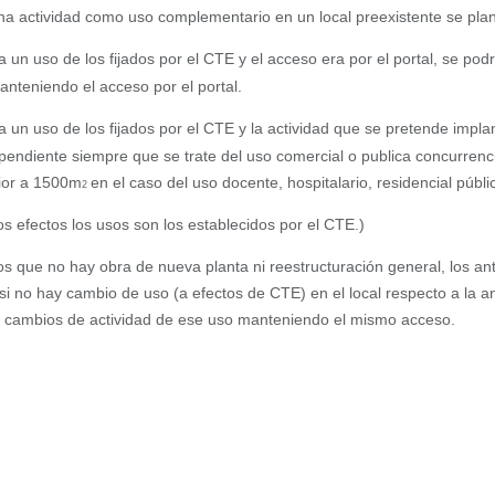
na actividad como uso complementario en un local preexistente se plan
 a un uso de los fijados por el CTE y el acceso
era por el portal, se po
anteniendo el acceso por el portal.
a un uso de los fijados por el CTE y la actividad
que se pretende implan
ependiente siempre que se trate del uso comercial o publica concurrenci
rior a 1500m
en el caso del uso docente, hospitalario, residencial públ
2
s efectos los usos son los establecidos por el CTE.)
los que no hay obra de nueva planta ni reestructuración general, los an
i no hay cambio de uso (a efectos de CTE) en el local respecto a la ant
zar cambios de actividad de ese uso manteniendo el mismo acceso.