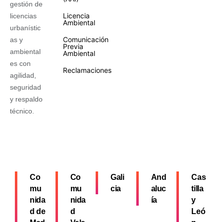
gestión de
Licencia
licencias
Ambiental
urbanístic
Comunicación
as y
Previa
ambiental
Ambiental
es con
Reclamaciones
agilidad,
seguridad
y respaldo
técnico.
Co
Co
Gali
And
Cas
mu
mu
cia
aluc
tilla
nida
nida
ía
y
d de
d
Leó