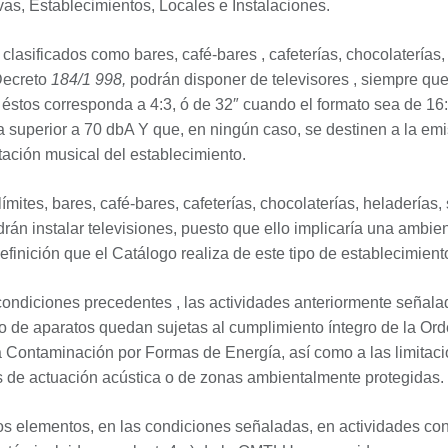
as, Establecimientos, Locales e Instalaciones.
clasificados como bares, café-bares , cafeterías, chocolaterías,
 Decreto
184/1 998,
podrán disponer de televisores , siempre qu
 éstos corresponda a 4:3, ó de 32″ cuando el formato sea de 16
a superior a 70 dbA Y que, en ningún caso, se destinen a la emi
ación musical del establecimiento.
ímites, bares, café-bares, cafeterías, chocolaterías, heladerías,
drán instalar televisiones, puesto que ello implicaría una ambie
efinición que el Catálogo realiza de este tipo de establecimient
ondiciones precedentes , las actividades anteriormente señala
ipo de aparatos quedan sujetas al cumplimiento íntegro de la O
la Contaminación por Formas de Energía, así como a las limitac
s de actuación acústica o de zonas ambientalmente protegidas.
os elementos, en las condiciones señaladas, en actividades con