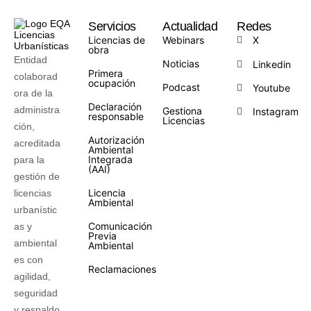
Servicios
Actualidad
Redes
Licencias de
Webinars
X
obra
Entidad
Noticias
Linkedin
Primera
colaborad
ocupación
Podcast
Youtube
ora de la
Declaración
administra
Gestiona
Instagram
responsable
Licencias
ción,
Autorización
acreditada
Ambiental
Integrada
para la
(AAI)
gestión de
Licencia
licencias
Ambiental
urbanístic
Comunicación
as y
Previa
ambiental
Ambiental
es con
Reclamaciones
agilidad,
seguridad
y respaldo