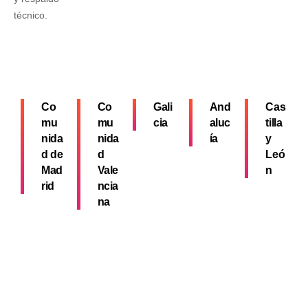
técnico.
Co
Co
Gali
And
Cas
mu
mu
cia
aluc
tilla
nida
nida
ía
y
d de
d
Leó
Mad
Vale
n
rid
ncia
na