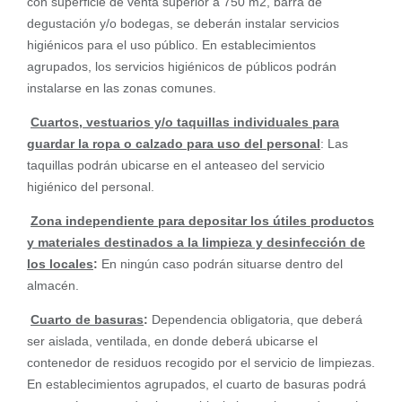
con superficie de venta superior a 750 m2, barra de
degustación y/o bodegas, se deberán instalar servicios
higiénicos para el uso público. En establecimientos
agrupados, los servicios higiénicos de públicos podrán
instalarse en las zonas comunes.
Cuartos, vestuarios y/o taquillas individuales para
guardar la ropa o calzado para uso del personal
: Las
taquillas podrán ubicarse en el anteaseo del servicio
higiénico del personal.
Zona independiente para depositar los útiles productos
y materiales destinados a la limpieza y desinfección de
los locales
:
En ningún caso podrán situarse dentro del
almacén.
Cuarto de basuras
:
Dependencia obligatoria, que deberá
ser aislada, ventilada, en donde deberá ubicarse el
contenedor de residuos recogido por el servicio de limpiezas.
En establecimientos agrupados, el cuarto de basuras podrá