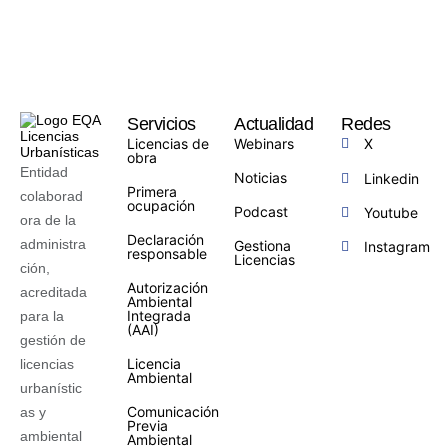
Servicios
Actualidad
Redes
Licencias de
Webinars
X
obra
Entidad
Noticias
Linkedin
Primera
colaborad
ocupación
Podcast
Youtube
ora de la
Declaración
administra
Gestiona
Instagram
responsable
Licencias
ción,
Autorización
acreditada
Ambiental
Integrada
para la
(AAI)
gestión de
Licencia
licencias
Ambiental
urbanístic
Comunicación
as y
Previa
ambiental
Ambiental