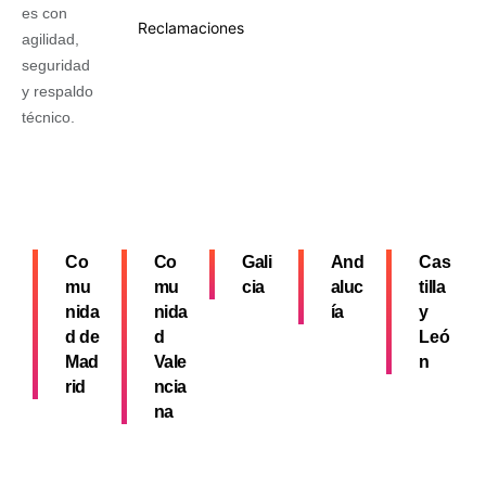
es con
Reclamaciones
agilidad,
seguridad
y respaldo
técnico.
Co
Co
Gali
And
Cas
mu
mu
cia
aluc
tilla
nida
nida
ía
y
d de
d
Leó
Mad
Vale
n
rid
ncia
na