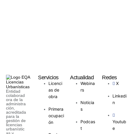
Servicios
Actualidad
Redes
Licenci
Webina
X
as de
rs
Entidad
colaborad
Linkedi
obra
ora de la
Noticia
n
administra
ción,
Primera
s
acreditada
ocupaci
para la
gestión de
Podcas
Youtub
ón
licencias
t
e
urbanístic
as y