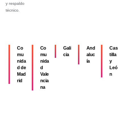
y respaldo
técnico.
Co
Co
Gali
And
Cas
mu
mu
cia
aluc
tilla
nida
nida
ía
y
d de
d
Leó
Mad
Vale
n
rid
ncia
na