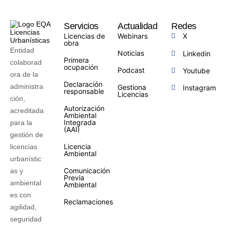
Servicios
Actualidad
Redes
Licencias de
Webinars
X
obra
Entidad
Noticias
Linkedin
Primera
colaborad
ocupación
Podcast
Youtube
ora de la
Declaración
administra
Gestiona
Instagram
responsable
Licencias
ción,
Autorización
acreditada
Ambiental
Integrada
para la
(AAI)
gestión de
Licencia
licencias
Ambiental
urbanístic
Comunicación
as y
Previa
ambiental
Ambiental
es con
Reclamaciones
agilidad,
seguridad