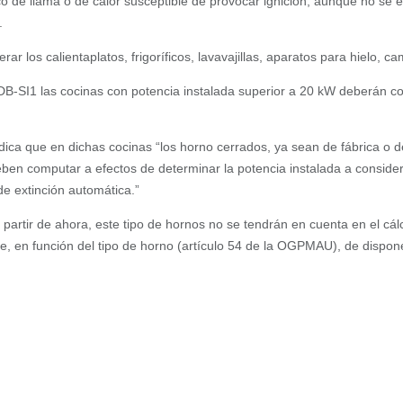
 de llama o de calor susceptible de provocar ignición, aunque no se 
.
ar los calientaplatos, frigoríficos, lavavajillas, aparatos para hielo,
 DB-SI1 las cocinas con potencia instalada superior a 20 kW deberán co
dica que en dichas cocinas “los horno cerrados, ya sean de fábrica o d
eben computar a efectos de determinar la potencia instalada a consider
e extinción automática.”
partir de ahora, este tipo de hornos no se tendrán en cuenta en el cálc
me, en función del tipo de horno (artículo 54 de la OGPMAU), de dispo