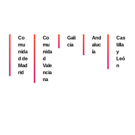
Co
Co
Gali
And
Cas
mu
mu
cia
aluc
tilla
nida
nida
ía
y
d de
d
Leó
Mad
Vale
n
rid
ncia
na