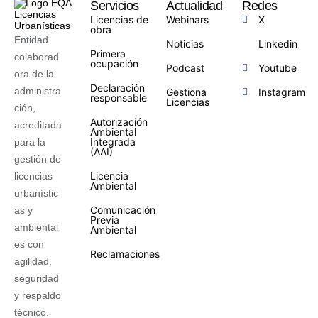
Servicios
Actualidad
Redes
Licencias de
Webinars
X
obra
Entidad
Noticias
Linkedin
Primera
colaborad
ocupación
Podcast
Youtube
ora de la
Declaración
administra
Gestiona
Instagram
responsable
Licencias
ción,
Autorización
acreditada
Ambiental
Integrada
para la
(AAI)
gestión de
Licencia
licencias
Ambiental
urbanístic
Comunicación
as y
Previa
ambiental
Ambiental
es con
Reclamaciones
agilidad,
seguridad
y respaldo
técnico.