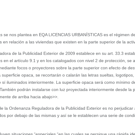
ás se nos plantea en EQA LICENCIAS URBANÍSTICAS es el régimen de 
es en relación a las viviendas que existen en la parte superior de la act
dora de la Publicidad Exterior de 2009 establece en su art. 33.3 esta
os en el artículo 9.1 y en los catalogados con nivel 2 de protección, se
mediante focos o proyectores sobre la parte superior con efecto de d
 superficie opaca, se recortarán o calarán las letras sueltas, logotipo
re sí iluminados interiormente. La superficie opaca será como mínimo d
e. También podrán instalarse con luz proyectada interiormente desde la 
amente de arriba hacia abajo>>.
de la Ordenanza Reguladora de la Publicidad Exterior es no perjudicar 
ados por debajo de las mismas y así se le establecen una serie de condi
luyen situaciones “especiales “en las cuales se persigue una rápida iden