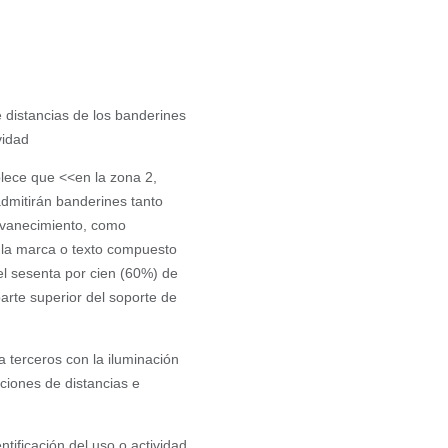
distancias de los banderines
ividad
blece que <<en la zona 2,
 admitirán banderines tanto
esvanecimiento, como
s, la marca o texto compuesto
el sesenta por cien (60%) de
parte superior del soporte de
a terceros con la iluminación
ciones de distancias e
tificación del uso o actividad