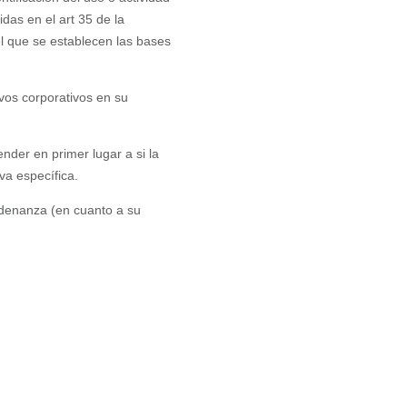
das en el art 35 de la
el que se establecen las bases
vos corporativos en su
nder en primer lugar a si la
va específica.
Ordenanza (en cuanto a su