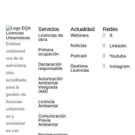
Servicios
Actualidad
Redes
Licencias de
Webinars
X
obra
Entidad
Noticias
Linkedin
Primera
colaborad
ocupación
Podcast
Youtube
ora de la
Declaración
administra
Gestiona
Instagram
responsable
Licencias
ción,
Autorización
acreditada
Ambiental
Integrada
para la
(AAI)
gestión de
Licencia
licencias
Ambiental
urbanístic
Comunicación
as y
Previa
ambiental
Ambiental
es con
Reclamaciones