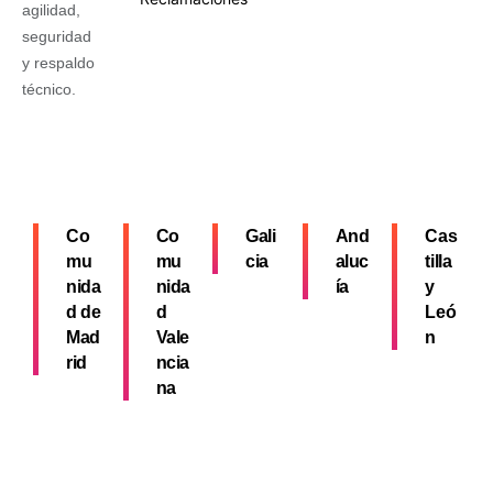
agilidad,
seguridad
y respaldo
técnico.
Co
Co
Gali
And
Cas
mu
mu
cia
aluc
tilla
nida
nida
ía
y
d de
d
Leó
Mad
Vale
n
rid
ncia
na