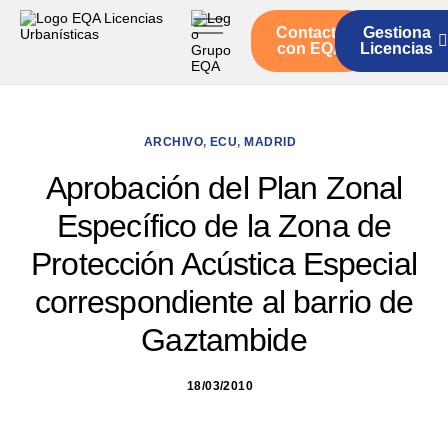
Contacto
Gestiona
Inicio
con EQA
Licencias
Servicios
Quienes somos
ARCHIVO
,
ECU
,
MADRID
Actualidad
Aprobación del Plan Zonal
Específico de la Zona de
Protección Acústica Especial
correspondiente al barrio de
Gaztambide
18/03/2010