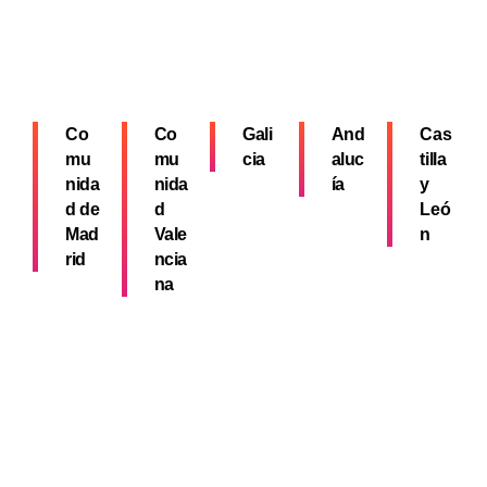
Co
Co
Gali
And
Cas
mu
mu
cia
aluc
tilla
nida
nida
ía
y
d de
d
Leó
Mad
Vale
n
rid
ncia
na