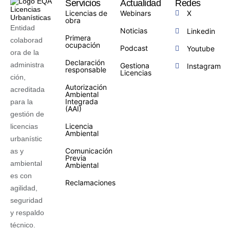
Servicios
Actualidad
Redes
Licencias de
Webinars
X
obra
Entidad
Noticias
Linkedin
Primera
colaborad
ocupación
Podcast
Youtube
ora de la
Declaración
administra
Gestiona
Instagram
responsable
Licencias
ción,
Autorización
acreditada
Ambiental
Integrada
para la
(AAI)
gestión de
Licencia
licencias
Ambiental
urbanístic
Comunicación
as y
Previa
ambiental
Ambiental
es con
Reclamaciones
agilidad,
seguridad
y respaldo
técnico.