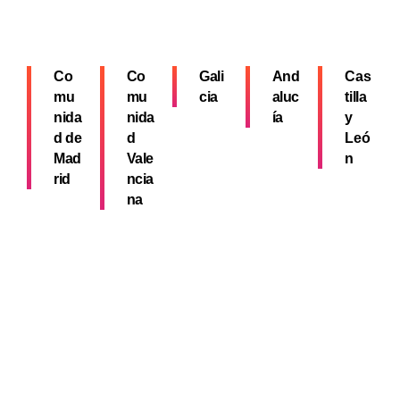
Co
Co
Gali
And
Cas
mu
mu
cia
aluc
tilla
nida
nida
ía
y
d de
d
Leó
Mad
Vale
n
rid
ncia
na