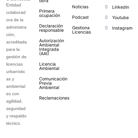
obra
Entidad
Noticias
Linkedin
Primera
colaborad
ocupación
Podcast
Youtube
ora de la
Declaración
administra
Gestiona
Instagram
responsable
Licencias
ción,
Autorización
acreditada
Ambiental
Integrada
para la
(AAI)
gestión de
Licencia
licencias
Ambiental
urbanístic
Comunicación
as y
Previa
ambiental
Ambiental
es con
Reclamaciones
agilidad,
seguridad
y respaldo
técnico.