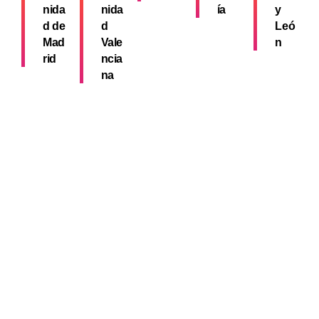
nida
nida
ía
y
d de
d
Leó
Mad
Vale
n
rid
ncia
na