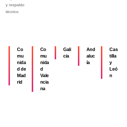
y respaldo
técnico.
Co
Co
Gali
And
Cas
mu
mu
cia
aluc
tilla
nida
nida
ía
y
d de
d
Leó
Mad
Vale
n
rid
ncia
na