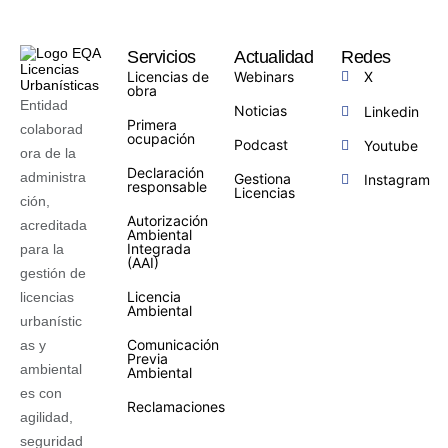
Servicios
Actualidad
Redes
Licencias de
Webinars
X
obra
Entidad
Noticias
Linkedin
Primera
colaborad
ocupación
Podcast
Youtube
ora de la
Declaración
administra
Gestiona
Instagram
responsable
Licencias
ción,
Autorización
acreditada
Ambiental
Integrada
para la
(AAI)
gestión de
Licencia
licencias
Ambiental
urbanístic
Comunicación
as y
Previa
ambiental
Ambiental
es con
Reclamaciones
agilidad,
seguridad