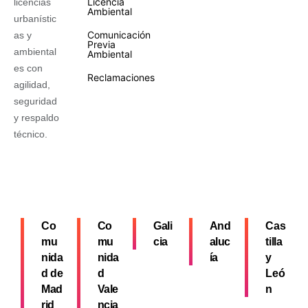
Licencia
licencias
Ambiental
urbanístic
Comunicación
as y
Previa
ambiental
Ambiental
es con
Reclamaciones
agilidad,
seguridad
y respaldo
técnico.
Co
Co
Gali
And
Cas
mu
mu
cia
aluc
tilla
nida
nida
ía
y
d de
d
Leó
Mad
Vale
n
rid
ncia