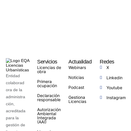
Servicios
Actualidad
Redes
Licencias de
Webinars
X
obra
Entidad
Noticias
Linkedin
Primera
colaborad
ocupación
Podcast
Youtube
ora de la
Declaración
administra
Gestiona
Instagram
responsable
Licencias
ción,
Autorización
acreditada
Ambiental
Integrada
para la
(AAI)
gestión de