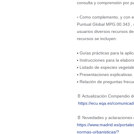
consulta y comprensión por pa
▫️ Como complemento, y con el 
Puntual Global MPG.00.343 , e
usuarios diversos recursos de
recursos se incluyen:
▪️ Guías prácticas para la apli
▪️ Instrucciones para la elab
▪️ Listado de especies vegeta
▪️ Presentaciones explicativas.
▪️ Relación de preguntas frec
📄 Actualización Compendio 
https://ecu.eqa.es/comunicado
📄 Novedades y aclaraciones 
https://www.madrid.es/portal
normas-urbanisticas/?