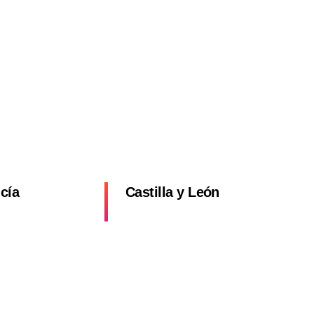
a
cía
Castilla y León