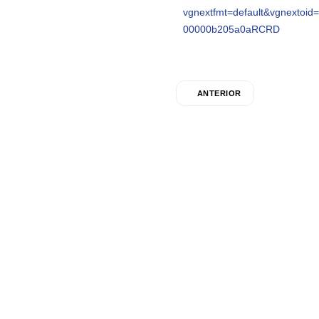
vgnextfmt=default&vgnext
00000b205a0aRCRD
ANTERIOR