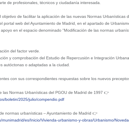
rte de profesionales, técnicos y ciudadanía interesada.
objetivo de facilitar la aplicación de las nuevas Normas Urbanísticas 
l portal web del Ayuntamiento de Madrid, en el apartado de Urbanismo
 apoyo en el espacio denominado “Modificación de las normas urbaníst
cación del factor verde.
oración y comprobación del Estudio de Repercusión e Integración Urban
les autóctonas o adaptadas a la ciudad.
uentes con sus correspondientes respuestas sobre los nuevos precepto
de las Normas Urbanísticas del PGOU de Madrid de 1997 👉
s/boletin/2025/julio/compendio.pdf
de normas urbanísticas – Ayuntamiento de Madrid 👉
es/munimadrid/es/Inicio/Vivienda-urbanismo-y-obras/Urbanismo/Noveda