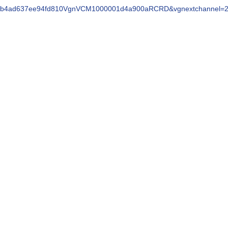
oid=b4ad637ee94fd810VgnVCM1000001d4a900aRCRD&vgnextchannel