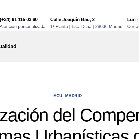
(+34) 91 115 03 60
Calle Joaquín Bau, 2
Lun -
Atención personalizada
1ª Planta | Esc. Dcha | 28036 Madrid
Cerra
ualidad
ECU
,
MADRID
ización del Compe
mas Urbanísticas 