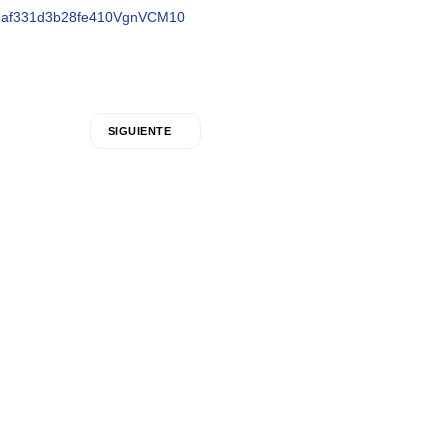
=2af331d3b28fe410VgnVCM10
SIGUIENTE