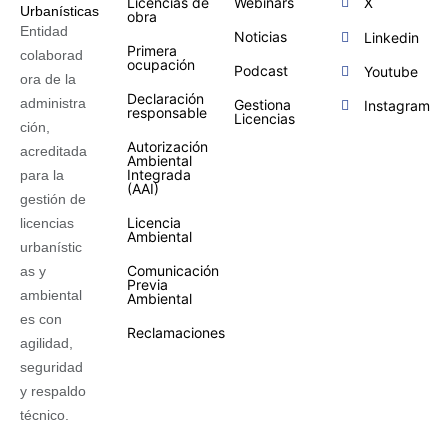
Licencias de
Webinars
X
obra
Entidad
Noticias
Linkedin
Primera
colaborad
ocupación
Podcast
Youtube
ora de la
Declaración
administra
Gestiona
Instagram
responsable
Licencias
ción,
Autorización
acreditada
Ambiental
Integrada
para la
(AAI)
gestión de
Licencia
licencias
Ambiental
urbanístic
Comunicación
as y
Previa
ambiental
Ambiental
es con
Reclamaciones
agilidad,
seguridad
y respaldo
técnico.