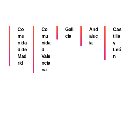
Co
Co
Gali
And
Cas
mu
mu
cia
aluc
tilla
nida
nida
ía
y
d de
d
Leó
Mad
Vale
n
rid
ncia
na