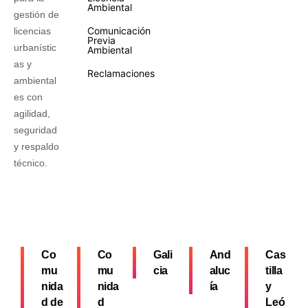
Ambiental
gestión de
Comunicación
licencias
Previa
urbanístic
Ambiental
as y
Reclamaciones
ambiental
es con
agilidad,
seguridad
y respaldo
técnico.
Co
Co
Gali
And
Cas
mu
mu
cia
aluc
tilla
nida
nida
ía
y
d de
d
Leó