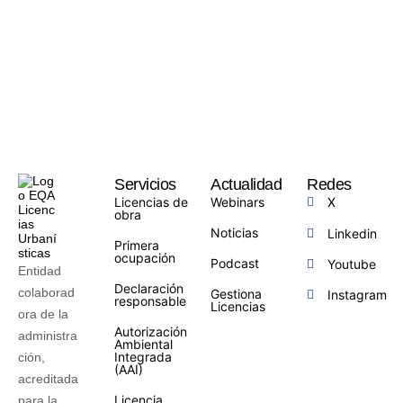
Servicios
Actualidad
Redes
Licencias de
Webinars
X
obra
Noticias
Linkedin
Primera
ocupación
Podcast
Youtube
Entidad
Declaración
colaborad
Gestiona
Instagram
responsable
Licencias
ora de la
Autorización
administra
Ambiental
Integrada
ción,
(AAI)
acreditada
Licencia
para la