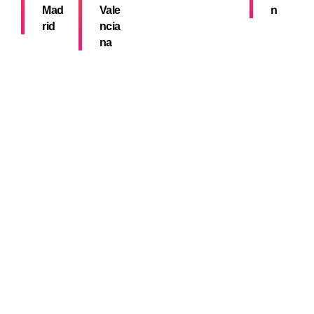
Mad
Vale
n
rid
ncia
na