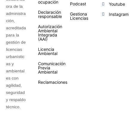
ocupación
Podcast
Youtube
ora de la
Declaración
administra
Gestiona
Instagram
responsable
Licencias
ción,
Autorización
acreditada
Ambiental
Integrada
para la
(AAI)
gestión de
Licencia
licencias
Ambiental
urbanístic
Comunicación
as y
Previa
ambiental
Ambiental
es con
Reclamaciones
agilidad,
seguridad
y respaldo
técnico.