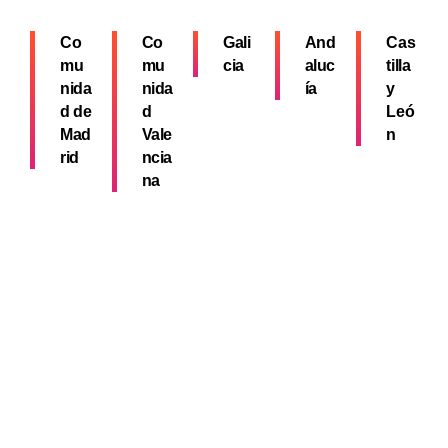
Co
Co
Gali
And
Cas
mu
mu
cia
aluc
tilla
nida
nida
ía
y
d de
d
Leó
Mad
Vale
n
rid
ncia
na