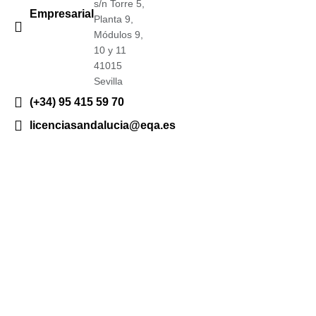
s/n Torre 5,
Empresarial
Planta 9,
Módulos 9,
10 y 11
41015
Sevilla
(+34) 95 415 59 70
licenciasandalucia@eqa.es