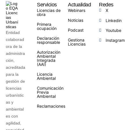
Servicios
Actualidad
Redes
Licencias de
Webinars
X
obra
Noticias
Linkedin
Primera
ocupación
Podcast
Youtube
Entidad
Declaración
colaborad
Gestiona
Instagram
responsable
Licencias
ora de la
Autorización
administra
Ambiental
Integrada
ción,
(AAI)
acreditada
Licencia
para la
Ambiental
gestión de
Comunicación
licencias
Previa
urbanístic
Ambiental
as y
Reclamaciones
ambiental
es con
agilidad,