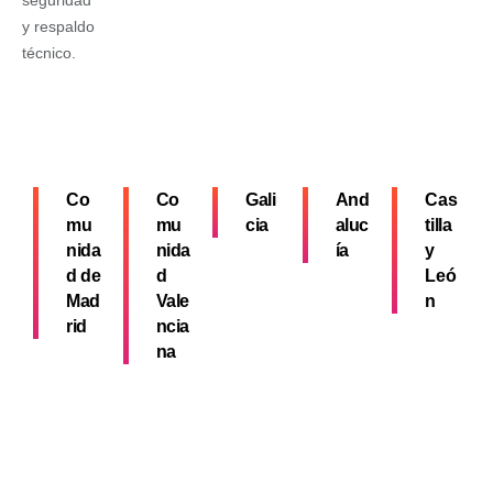
seguridad
y respaldo
técnico.
Co
Co
Gali
And
Cas
mu
mu
cia
aluc
tilla
nida
nida
ía
y
d de
d
Leó
Mad
Vale
n
rid
ncia
na