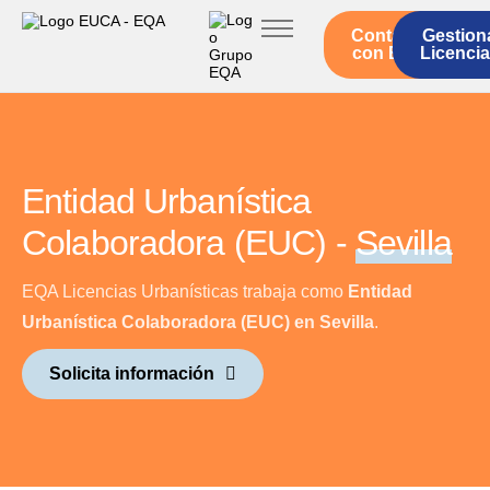
Contacto
Gestion
Inicio
con EQA
Licenci
Servicios EUCA
Legislación
Quienes somos
Entidad Urbanística
Actualidad
Colaboradora (EUC) -
Sevilla
EQA Licencias Urbanísticas trabaja como
Entidad
Urbanística Colaboradora (EUC) en Sevilla
.
Solicita información