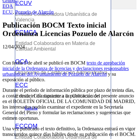
ECUV
ECU
,
Pozuelo de Alarcón
Entidad Colaboradora Urbanística de
Valencia
Publicación BOCM Texto inicial
ECMCA
Ordenanza Licencias Pozuelo de Alarcón
Entidad Colaboradora en Materia de
12/04/2024
Calidad Ambiental
OCA
Con fecha 5 de abril se publicó en BOCM
texto de aprobación
inicial de la Ordenanza de licencias y declaraciones responsables
Organismo de Certificación Administrativa
urbanísticas del Ayuntamiento de Pozuelo de Alarcón
y su
exposición al público.
ECC
Durante el período de información pública por plazo de treinta días,
a contar desde el día siguiente a la publicación del presente anuncio
Entidad Colaboradora de Certificación
en el BOLETÍN OFICIAL DE LA COMUNIDAD DE MADRID,
los interesados podrán examinar el expediente en la Secretaría
Galicia
General del Pleno y formular las reclamaciones y sugerencias que
estimen oportunas.
ECCOM
Una vez publicado el texto definitivo, la Ordenanza entrará en vigor
transcurridos quince días hábiles desde su publicación en el BOCM.
Entidad Colaboradora Urbanística de