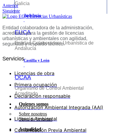
Galicia
Navegación
Anterior
Siguiente
de
Andalucía
entradas
Entidad colaboradora de la administración,
EUCA
acreditada para la gestión de licencias
urbanísticas y ambientales con agilidad,
Entidad Colaboradora Urbanística de
seguridad y respaldo técnico.
Andalucía
Servicios
Castilla y León
Licencias de obra
OCAA
Primera ocupación
Organismo de Control Ambiental
Acreditado
Declaración responsable
Quienes somos
Autorización Ambiental Integrada (AAI)
Sobre nosotros
Licencia Ambiental
Tipos de licencias
Actualidad
Comunicación Previa Ambiental