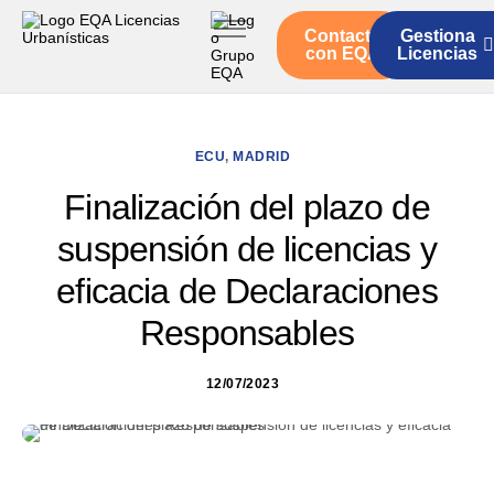
Contacto
Gestiona
Inicio
con EQA
Licencias
Servicios
Quienes somos
ECU
,
MADRID
Actualidad
Finalización del plazo de
suspensión de licencias y
eficacia de Declaraciones
Responsables
12/07/2023