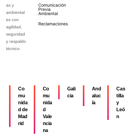
Comunicación
as y
Previa
ambiental
Ambiental
es con
Reclamaciones
agilidad,
seguridad
y respaldo
técnico.
Co
Co
Gali
And
Cas
mu
mu
cia
aluc
tilla
nida
nida
ía
y
d de
d
Leó
Mad
Vale
n
rid
ncia
na