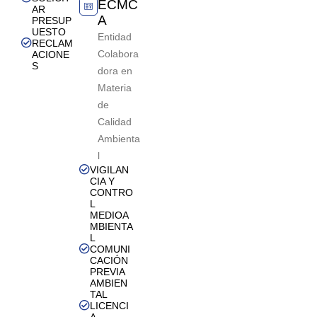
ECMC
AR
A
PRESUP
UESTO
Entidad
RECLAM
Colabora
ACIONE
S
dora en
Materia
de
Calidad
Ambienta
l
VIGILAN
CIA Y
CONTRO
L
MEDIOA
MBIENTA
L
COMUNI
CACIÓN
PREVIA
AMBIEN
TAL
LICENCI