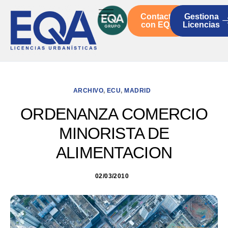
Contacto
Gestiona
Inicio
con EQA
Licencias
Servicios
Quienes somos
Actualidad
ARCHIVO
,
ECU
,
MADRID
ORDENANZA COMERCIO
MINORISTA DE
ALIMENTACION
02/03/2010