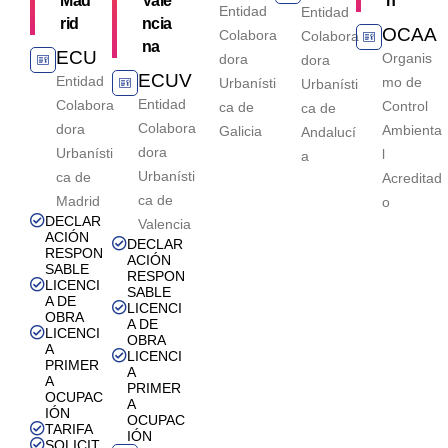
Mad
Vale
n
Entidad
Entidad
rid
ncia
OCAA
Colabora
Colabora
na
ECU
Organis
dora
dora
ECUV
Entidad
mo de
Urbanísti
Urbanísti
Entidad
Colabora
Control
ca de
ca de
Colabora
dora
Ambienta
Galicia
Andalucí
dora
Urbanísti
l
a
Urbanísti
ca de
Acreditad
ca de
Madrid
o
DECLAR
Valencia
ACIÓN
DECLAR
RESPON
ACIÓN
SABLE
RESPON
LICENCI
SABLE
A DE
LICENCI
OBRA
A DE
LICENCI
OBRA
A
LICENCI
PRIMER
A
A
PRIMER
OCUPAC
A
IÓN
OCUPAC
TARIFA
IÓN
SOLICIT