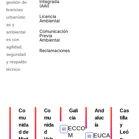
Integrada
gestión de
(AAI)
licencias
Licencia
urbanístic
Ambiental
as y
Comunicación
ambiental
Previa
es con
Ambiental
agilidad,
Reclamaciones
seguridad
y respaldo
técnico.
Co
Co
Gali
And
Cas
mu
mu
cia
aluc
tilla
nida
nida
ía
y
ECCO
d de
d
Leó
M
EUCA