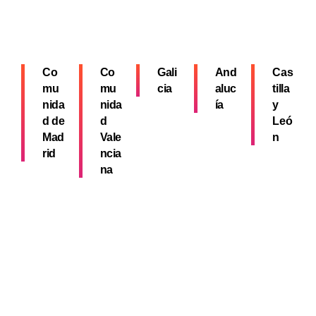
Co
Co
Gali
And
Cas
mu
mu
cia
aluc
tilla
nida
nida
ía
y
d de
d
Leó
Mad
Vale
n
rid
ncia
na