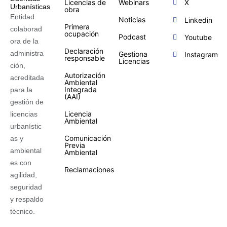
Licencias de
Webinars
X
obra
Entidad
Noticias
Linkedin
Primera
colaborad
ocupación
Podcast
Youtube
ora de la
Declaración
administra
Gestiona
Instagram
responsable
Licencias
ción,
Autorización
acreditada
Ambiental
Integrada
para la
(AAI)
gestión de
Licencia
licencias
Ambiental
urbanístic
Comunicación
as y
Previa
ambiental
Ambiental
es con
Reclamaciones
agilidad,
seguridad
y respaldo
técnico.