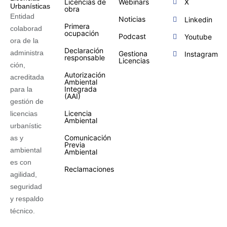
Licencias de
Webinars
X
obra
Entidad
Noticias
Linkedin
Primera
colaborad
ocupación
Podcast
Youtube
ora de la
Declaración
administra
Gestiona
Instagram
responsable
Licencias
ción,
Autorización
acreditada
Ambiental
Integrada
para la
(AAI)
gestión de
Licencia
licencias
Ambiental
urbanístic
Comunicación
as y
Previa
ambiental
Ambiental
es con
Reclamaciones
agilidad,
seguridad
y respaldo
técnico.