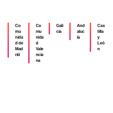
Co
Co
Gali
And
Cas
mu
mu
cia
aluc
tilla
nida
nida
ía
y
d de
d
Leó
Mad
Vale
n
rid
ncia
na