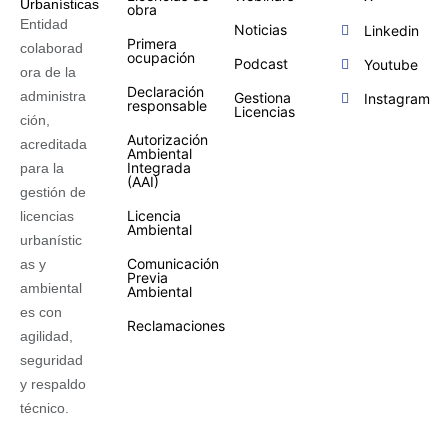
obra
Entidad
Noticias
Linkedin
Primera
colaborad
ocupación
Podcast
Youtube
ora de la
Declaración
administra
Gestiona
Instagram
responsable
Licencias
ción,
Autorización
acreditada
Ambiental
Integrada
para la
(AAI)
gestión de
Licencia
licencias
Ambiental
urbanístic
Comunicación
as y
Previa
ambiental
Ambiental
es con
Reclamaciones
agilidad,
seguridad
y respaldo
técnico.