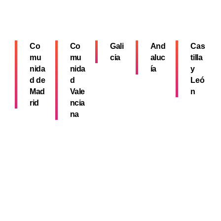
Co
Co
Gali
And
Cas
mu
mu
cia
aluc
tilla
nida
nida
ía
y
d de
d
Leó
Mad
Vale
n
rid
ncia
na