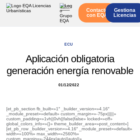
Contacto
Gestiona
Inicio
con EQA
Licencias
Servicios
Quienes somos
ECU
Actualidad
Aplicación obligatoria
generación energía renovable
01/12/2022
[et_pb_section fb_built=»1″ _builder_version=»4.16″
_module_preset=»default» custom_margin=»-75px|||||»
custom_padding=»1vh||0vh||false|false» locked=»off»
global_colors_info=»{}» theme_builder_area=»post_content»]
[et_pb_row _builder_version=»4.16″ _module_preset=»default»
width=»100%» max_width=»2560%»
custom_margin=»-244px|auto||auto||»