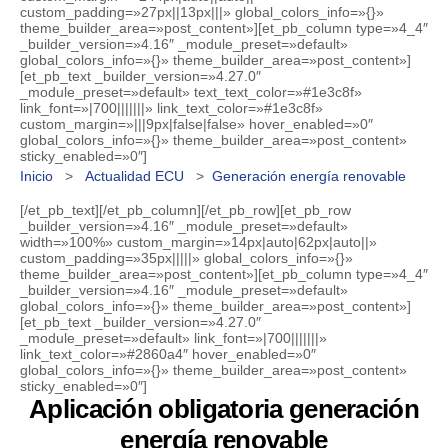
custom_padding=»27px||13px|||» global_colors_info=»{}»
theme_builder_area=»post_content»][et_pb_column type=»4_4″
_builder_version=»4.16″ _module_preset=»default»
global_colors_info=»{}» theme_builder_area=»post_content»]
[et_pb_text _builder_version=»4.27.0″
_module_preset=»default» text_text_color=»#1e3c8f»
link_font=»|700|||||||» link_text_color=»#1e3c8f»
custom_margin=»|||9px|false|false» hover_enabled=»0″
global_colors_info=»{}» theme_builder_area=»post_content»
sticky_enabled=»0″]
Inicio
>
Actualidad ECU
>
Generación energía renovable
[/et_pb_text][/et_pb_column][/et_pb_row][et_pb_row
_builder_version=»4.16″ _module_preset=»default»
width=»100%» custom_margin=»14px|auto|62px|auto||»
custom_padding=»35px|||||» global_colors_info=»{}»
theme_builder_area=»post_content»][et_pb_column type=»4_4″
_builder_version=»4.16″ _module_preset=»default»
global_colors_info=»{}» theme_builder_area=»post_content»]
[et_pb_text _builder_version=»4.27.0″
_module_preset=»default» link_font=»|700|||||||»
link_text_color=»#2860a4″ hover_enabled=»0″
global_colors_info=»{}» theme_builder_area=»post_content»
sticky_enabled=»0″]
Aplicación obligatoria generación
energía renovable