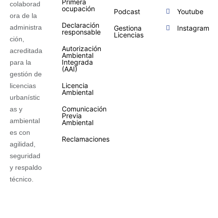
Primera
colaborad
ocupación
Podcast
Youtube
ora de la
Declaración
administra
Gestiona
Instagram
responsable
Licencias
ción,
Autorización
acreditada
Ambiental
Integrada
para la
(AAI)
gestión de
Licencia
licencias
Ambiental
urbanístic
Comunicación
as y
Previa
ambiental
Ambiental
es con
Reclamaciones
agilidad,
seguridad
y respaldo
técnico.