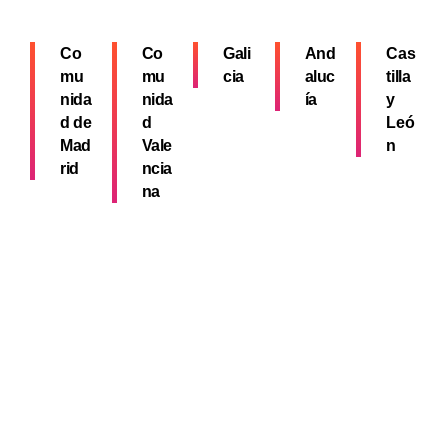
Co
Co
Gali
And
Cas
mu
mu
cia
aluc
tilla
nida
nida
ía
y
d de
d
Leó
Mad
Vale
n
rid
ncia
na