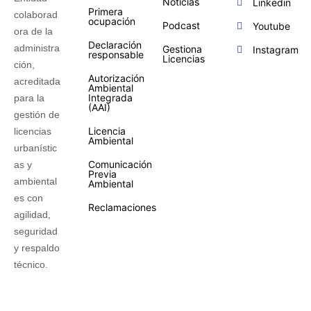
Noticias
Linkedin
Primera
colaborad
ocupación
Podcast
Youtube
ora de la
Declaración
administra
Gestiona
Instagram
responsable
Licencias
ción,
Autorización
acreditada
Ambiental
Integrada
para la
(AAI)
gestión de
Licencia
licencias
Ambiental
urbanístic
Comunicación
as y
Previa
ambiental
Ambiental
es con
Reclamaciones
agilidad,
seguridad
y respaldo
técnico.