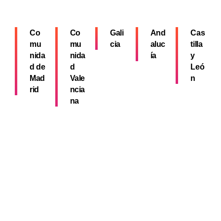
Co
Co
Gali
And
Cas
mu
mu
cia
aluc
tilla
nida
nida
ía
y
d de
d
Leó
Mad
Vale
n
rid
ncia
na