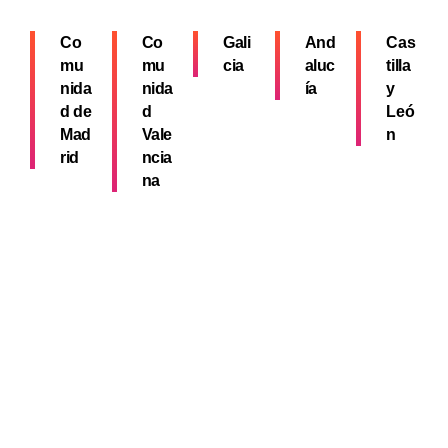
Co
Co
Gali
And
Cas
mu
mu
cia
aluc
tilla
nida
nida
ía
y
d de
d
Leó
Mad
Vale
n
rid
ncia
na