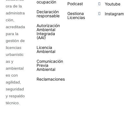
ocupación
Podcast
Youtube
ora de la
Declaración
administra
Gestiona
Instagram
responsable
Licencias
ción,
Autorización
acreditada
Ambiental
Integrada
para la
(AAI)
gestión de
Licencia
licencias
Ambiental
urbanístic
Comunicación
as y
Previa
ambiental
Ambiental
es con
Reclamaciones
agilidad,
seguridad
y respaldo
técnico.