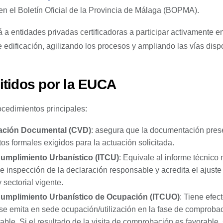
 en el Boletín Oficial de la Provincia de Málaga (BOPMA).
 a entidades privadas certificadoras a participar activamente e
e edificación, agilizando los procesos y ampliando las vías dis
itidos por la EUCA
cedimientos principales:
icación Documental (CVD)
: asegura que la documentación prese
os formales exigidos para la actuación solicitada.
umplimiento Urbanístico (ITCU)
: Equivale al informe técnico 
e inspección de la declaración responsable y acredita el ajuste 
 sectorial vigente.
Cumplimiento Urbanístico de Ocupación (ITCUO)
: Tiene efec
se emita en sede ocupación/utilización en la fase de comprobac
able. Si el resultado de la visita de comprobación es favorable,