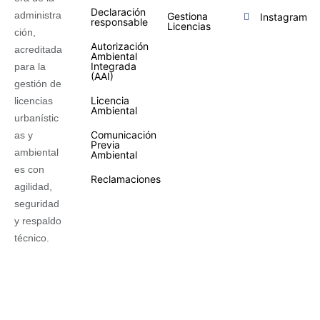
Declaración
administra
Gestiona
Instagram
responsable
Licencias
ción,
Autorización
acreditada
Ambiental
Integrada
para la
(AAI)
gestión de
Licencia
licencias
Ambiental
urbanístic
Comunicación
as y
Previa
ambiental
Ambiental
es con
Reclamaciones
agilidad,
seguridad
y respaldo
técnico.