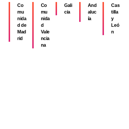
Co
Co
Gali
And
Cas
mu
mu
cia
aluc
tilla
nida
nida
ía
y
d de
d
Leó
Mad
Vale
n
rid
ncia
na