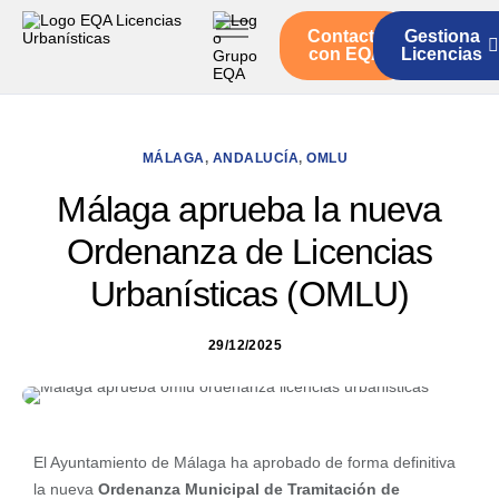
Contacto
Gestiona
Inicio
con EQA
Licencias
Servicios
Quienes somos
MÁLAGA
,
ANDALUCÍA
,
OMLU
Actualidad
Málaga aprueba la nueva
Ordenanza de Licencias
Urbanísticas (OMLU)
29/12/2025
El Ayuntamiento de Málaga ha aprobado de forma definitiva
la nueva
Ordenanza Municipal de Tramitación de