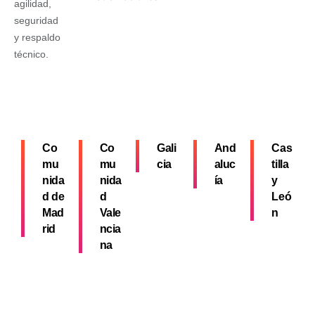
agilidad,
seguridad
y respaldo
técnico.
Co
Co
Gali
And
Cas
mu
mu
cia
aluc
tilla
nida
nida
ía
y
d de
d
Leó
Mad
Vale
n
rid
ncia
na