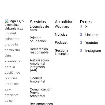
Servicios
Actualidad
Redes
Licencias de
Webinars
X
obra
Entidad
Noticias
Linkedin
Primera
colaborad
ocupación
Podcast
Youtube
ora de la
Declaración
administra
Gestiona
Instagram
responsable
Licencias
ción,
Autorización
acreditada
Ambiental
Integrada
para la
(AAI)
gestión de
Licencia
licencias
Ambiental
urbanístic
Comunicación
as y
Previa
ambiental
Ambiental
es con
Reclamaciones