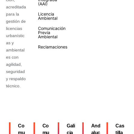
(AAI)
acreditada
Licencia
para la
Ambiental
gestión de
Comunicación
licencias
Previa
urbanístic
Ambiental
as y
Reclamaciones
ambiental
es con
agilidad,
seguridad
y respaldo
técnico.
Co
Co
Gali
And
Cas
mu
mu
cia
aluc
tilla