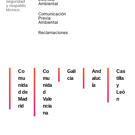
seguridad
Ambiental
y respaldo
técnico.
Comunicación
Previa
Ambiental
Reclamaciones
Co
Co
Gali
And
Cas
mu
mu
cia
aluc
tilla
nida
nida
ía
y
d de
d
Leó
Mad
Vale
n
rid
ncia
na