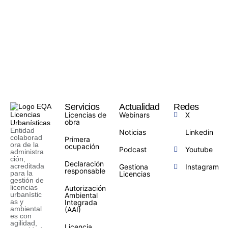
Servicios
Actualidad
Redes
Licencias de
Webinars
X
obra
Entidad
Noticias
Linkedin
colaborad
Primera
ora de la
ocupación
Podcast
Youtube
administra
ción,
Declaración
acreditada
Gestiona
Instagram
responsable
para la
Licencias
gestión de
licencias
Autorización
urbanístic
Ambiental
as y
Integrada
ambiental
(AAI)
es con
agilidad,
Licencia