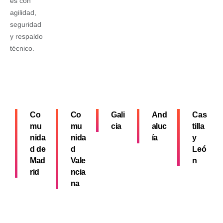
es con
agilidad,
seguridad
y respaldo
técnico.
Co
Co
Gali
And
Cas
mu
mu
cia
aluc
tilla
nida
nida
ía
y
d de
d
Leó
Mad
Vale
n
rid
ncia
na