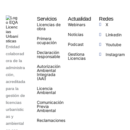
Servicios
Actualidad
Redes
Licencias de
Webinars
X
obra
Noticias
Linkedin
Primera
ocupación
Podcast
Youtube
Entidad
Declaración
colaborad
Gestiona
Instagram
responsable
Licencias
ora de la
Autorización
administra
Ambiental
Integrada
ción,
(AAI)
acreditada
Licencia
para la
Ambiental
gestión de
Comunicación
licencias
Previa
urbanístic
Ambiental
as y
Reclamaciones
ambiental