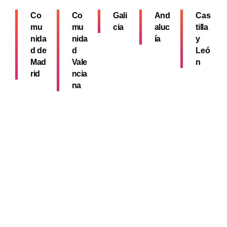
Co
Co
Gali
And
Cas
mu
mu
cia
aluc
tilla
nida
nida
ía
y
d de
d
Leó
Mad
Vale
n
rid
ncia
na