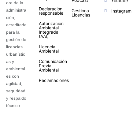
Podcast
Youtube
ora de la
Declaración
administra
Gestiona
Instagram
responsable
Licencias
ción,
Autorización
acreditada
Ambiental
Integrada
para la
(AAI)
gestión de
Licencia
licencias
Ambiental
urbanístic
Comunicación
as y
Previa
ambiental
Ambiental
es con
Reclamaciones
agilidad,
seguridad
y respaldo
técnico.