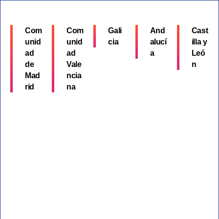
Com
Com
Gali
And
Cast
unid
unid
cia
alucí
illa y
ad
ad
a
Leó
de
Vale
n
Mad
ncia
rid
na