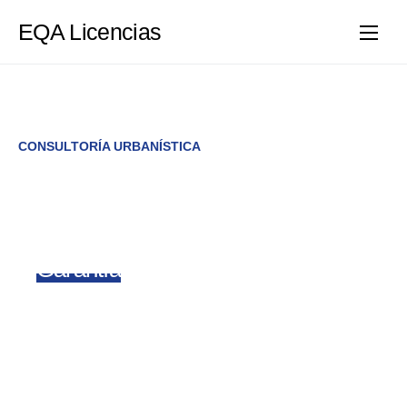
EQA Licencias
CONSULTORÍA URBANÍSTICA
Licenzas Urbanísticas con
ECCOM en Galicia
a
Garantía
EQA
En
ECCOM EQA Galicia
, somos a Entidade de
Certificación de Conformidade Municipal que
precisas para o teu proxecto. Validamos a túa
documentación técnica e emitimos o certificado de