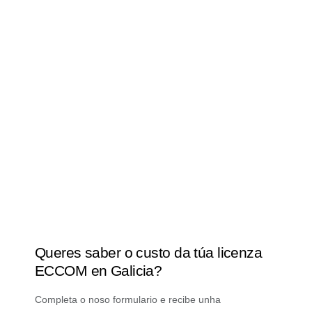
conformidade imprescindible para a obtención da túa
licenza urbanística. O noso equipo garante unha
revisión exhaustiva do proxecto, asegurando o
cumprimento de todas as normativas xerais,
sectoriais e técnicas vixentes en Galicia, o que se
traduce nunha tramitación áxil e totalmente segura
para a túa obra.
Queres saber o custo da túa licenza
ECCOM en Galicia?
Completa o noso formulario e recibe unha